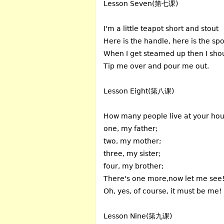
Lesson Seven(第七课)
I'm a little teapot short and stout
Here is the handle, here is the sp
When I get steamed up then I sho
Tip me over and pour me out.
Lesson Eight(第八课)
How many people live at your ho
one, my father;
two, my mother;
three, my sister;
four, my brother;
There's one more,now let me see
Oh, yes, of course, it must be me!
Lesson Nine(第九课)