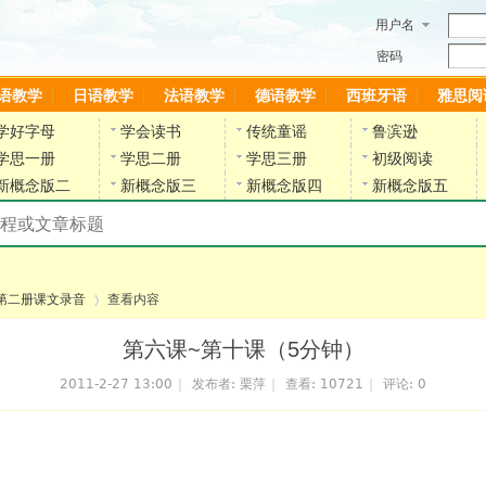
用户名
密码
语教学
日语教学
法语教学
德语教学
西班牙语
雅思阅
学好字母
学会读书
传统童谣
鲁滨逊
学思一册
学思二册
学思三册
初级阅读
新概念版二
新概念版三
新概念版四
新概念版五
搜索教材和课程
陈雷英语副网站
第二册课文录音
查看内容
第六课~第十课（5分钟）
2011-2-27 13:00
|
发布者:
栗萍
|
查看:
10721
|
评论: 0
›