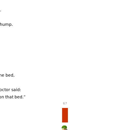
.
thump.
he bed,
ctor said:
on that bed.”
67