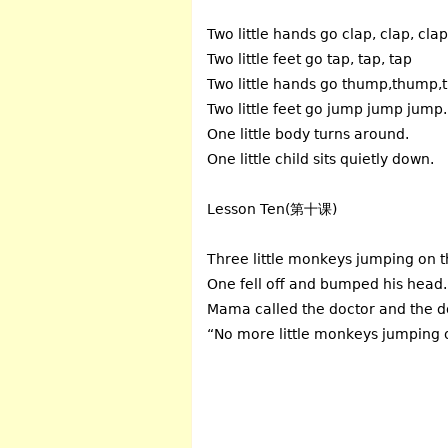
Two little hands go clap, clap, clap
Two little feet go tap, tap, tap
Two little hands go thump,thump,
Two little feet go jump jump jump.
One little body turns around.
One little child sits quietly down.
Lesson Ten(第十课)
Three little monkeys jumping on t
One fell off and bumped his head.
Mama called the doctor and the do
“No more little monkeys jumping 