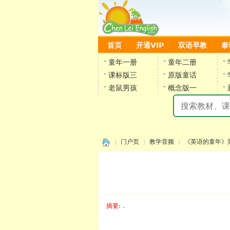
首页
开通VIP
双语早教
泰
童年一册
童年二册
课标版三
原版童话
老鼠男孩
概念版一
门户页
教学音频
《英语的童年》
›
›
›
摘要
: .
陈雷