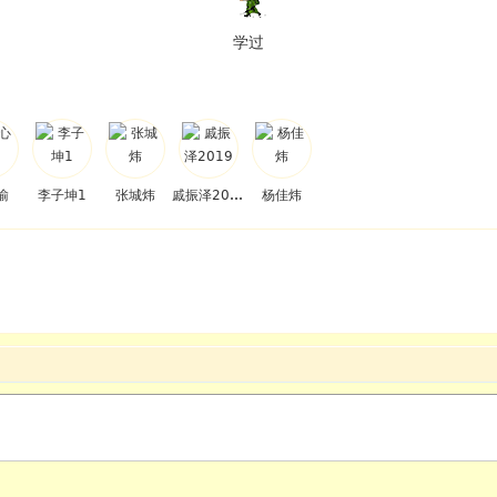
学过
瑜
李子坤1
张城炜
戚振泽2019
杨佳炜