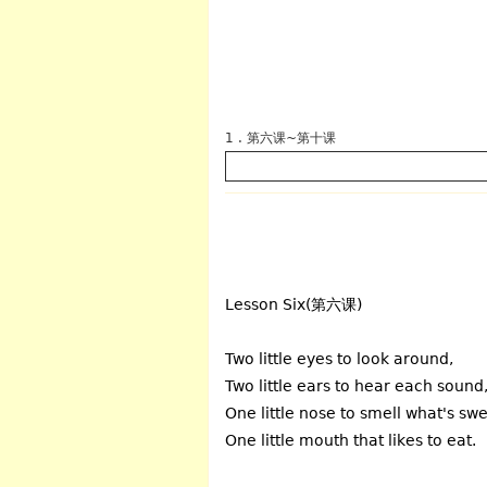
1 . 第六课~第十课
英语
Lesson Six(第六课)
Two little eyes to look around,
Two little ears to hear each sound
One little nose to smell what's swe
One little mouth that likes to eat.