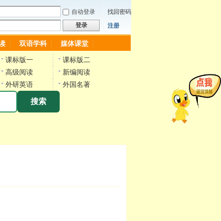
自动登录
找回密码
登录
注册
读
双语学科
媒体课堂
课标版一
课标版二
高级阅读
新编阅读
外研英语
外国名著
搜索