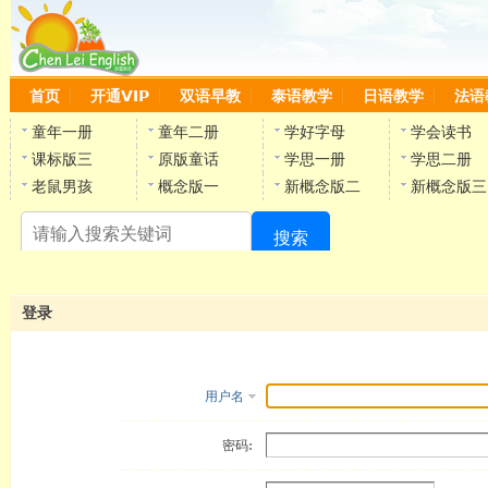
首页
开通VIP
双语早教
泰语教学
日语教学
法语
童年一册
童年二册
学好字母
学会读书
课标版三
原版童话
学思一册
学思二册
老鼠男孩
概念版一
新概念版二
新概念版三
搜索
陈
登录
用户名
密码: