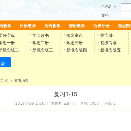
用户名
密码
语教学
日语教学
法语教学
德语教学
西班牙语
雅思阅
学好字母
学会读书
传统童谣
鲁滨逊
学思一册
学思二册
学思三册
初级阅读
新概念版二
新概念版三
新概念版四
新概念版五
搜索
陈雷英语副网站
二上)
查看内容
复习1-15
2018-7-29 16:35
|
发布者:
admin
|
查看:
7056
|
评论:
2
›