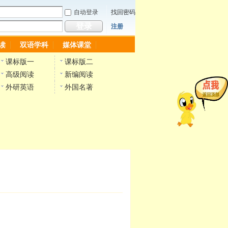
自动登录
找回密码
登录
注册
读
双语学科
媒体课堂
课标版一
课标版二
高级阅读
新编阅读
外研英语
外国名著