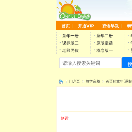
首页
开通VIP
双语早教
泰
童年一册
童年二册
课标版三
原版童话
老鼠男孩
概念版一
门户页
教学音频
英语的童年(课标
›
›
›
摘要
: ·
陈雷