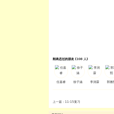
刚表态过的朋友 (
108 人
)
任嘉睿
徐子涵
李润霖
郭雅
上一篇：
11-15复习