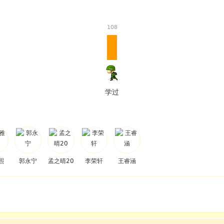
108
学过
熙
郭永宁
孟之晴20
李荣轩
王睿涵