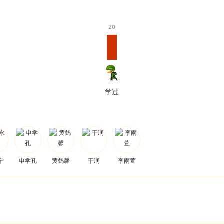
20
学过
宁
申学孔
黄鹤馨
于润
李雨萱