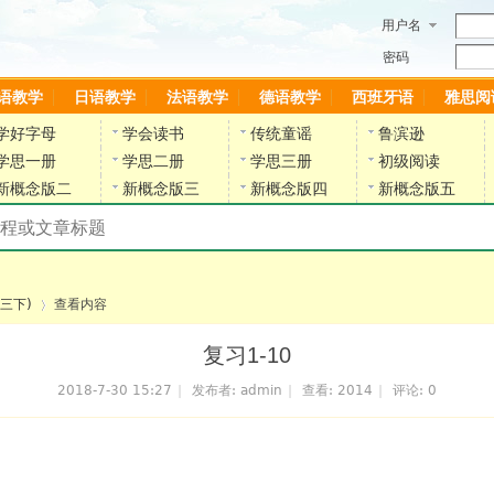
用户名
密码
语教学
日语教学
法语教学
德语教学
西班牙语
雅思阅
学好字母
学会读书
传统童谣
鲁滨逊
学思一册
学思二册
学思三册
初级阅读
新概念版二
新概念版三
新概念版四
新概念版五
搜索教材和课程
陈雷英语副网站
三下)
查看内容
复习1-10
2018-7-30 15:27
|
发布者:
admin
|
查看:
2014
|
评论: 0
›