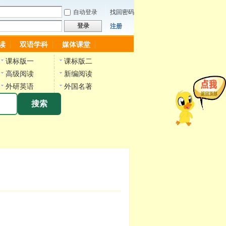
自动登录
找回密码
登录
注册
读
双语学科
媒体课堂
课标版一
课标版二
高级阅读
新编阅读
外研英语
外国名著
搜索