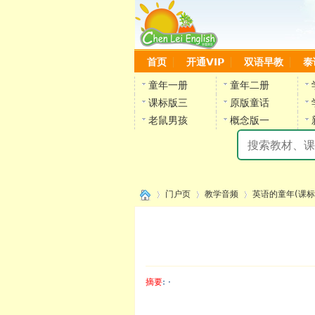
首页
开通VIP
双语早教
泰
童年一册
童年二册
课标版三
原版童话
老鼠男孩
概念版一
门户页
教学音频
英语的童年(课标
›
›
›
摘要
: ·
陈雷