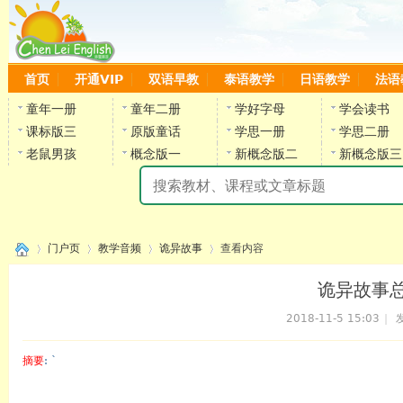
首页
开通VIP
双语早教
泰语教学
日语教学
法语
童年一册
童年二册
学好字母
学会读书
课标版三
原版童话
学思一册
学思二册
老鼠男孩
概念版一
新概念版二
新概念版三
陈
门户页
教学音频
诡异故事
查看内容
诡异故事总复
2018-11-5 15:03
|
发
›
›
›
›
摘要
: `
陈雷