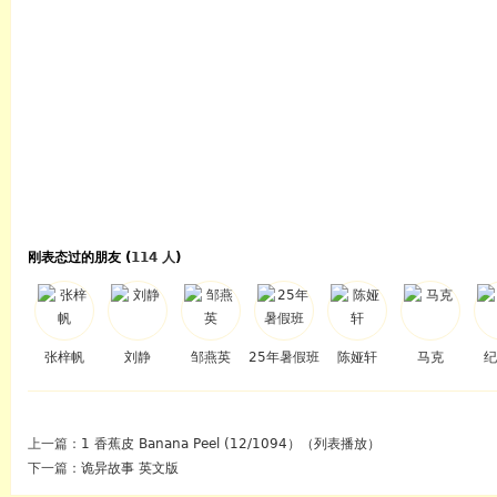
刚表态过的朋友 (
114 人
)
张梓帆
刘静
邹燕英
25年暑假班
陈娅轩
马克
纪
上一篇：
1 香蕉皮 Banana Peel (12/1094）（列表播放）
下一篇：
诡异故事 英文版