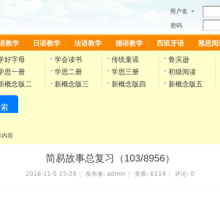
用户名
密码
语教学
日语教学
法语教学
德语教学
西班牙语
雅思阅
学好字母
学会读书
传统童谣
鲁滨逊
学思一册
学思二册
学思三册
初级阅读
新概念版二
新概念版三
新概念版四
新概念版五
搜索
陈雷英语副网站
看内容
简易故事总复习（103/8956）
2018-11-5 15:28
|
发布者:
admin
|
查看:
6114
|
评论: 0