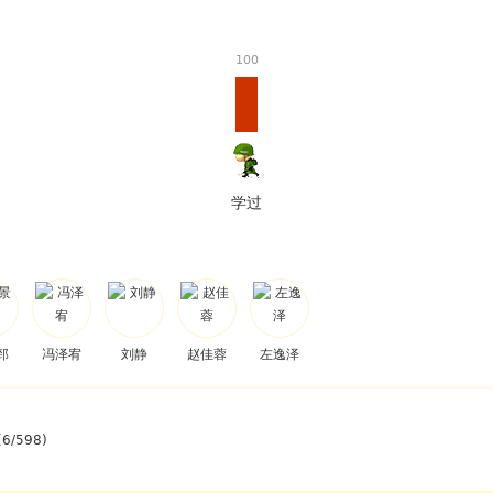
100
学过
郅
冯泽宥
刘静
赵佳蓉
左逸泽
(6/598)