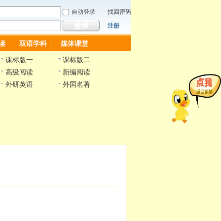
自动登录
找回密码
登录
注册
读
双语学科
媒体课堂
课标版一
课标版二
高级阅读
新编阅读
外研英语
外国名著