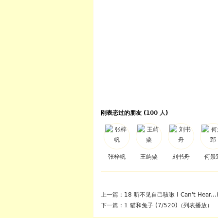
刚表态过的朋友 (
100 人
)
张梓帆
王屿粟
刘书舟
何景
上一篇：
18 听不见自己咳嗽 I Can't Hear...
下一篇：
1 猫和兔子 (7/520)（列表播放）