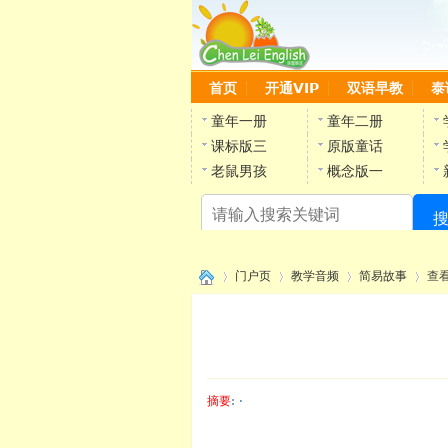
首页
开通VIP
双语早教
泰
童年一册
童年二册
课标版三
原版童话
老鼠男孩
概念版一
门户页
教学音频
简易故事
查
›
›
›
›
摘要
: ·
陈雷