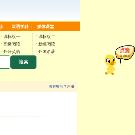
读
双语学科
媒体课堂
课标版一
课标版二
高级阅读
新编阅读
外研英语
外国名著
搜索
没有账号？
注册