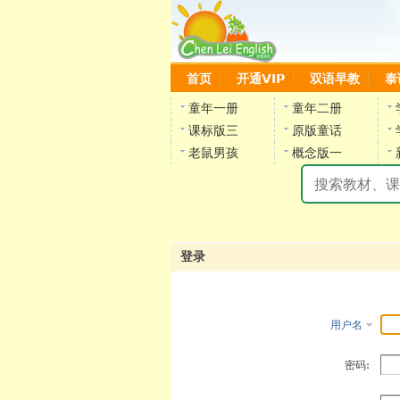
首页
开通VIP
双语早教
泰
童年一册
童年二册
课标版三
原版童话
老鼠男孩
概念版一
登录
用户名
密码: