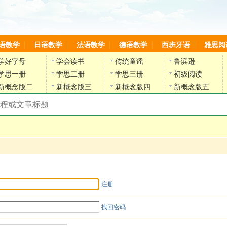
语教学
日语教学
法语教学
德语教学
西班牙语
雅思阅
学好字母
学会读书
传统童谣
鲁滨逊
学思一册
学思二册
学思三册
初级阅读
新概念版二
新概念版三
新概念版四
新概念版五
搜索教材和课程
陈雷英语副网站
注册
找回密码