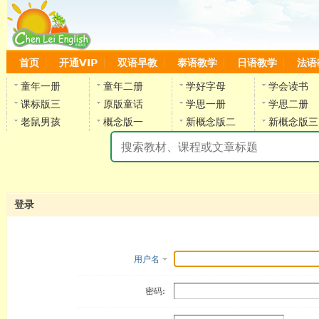
首页
开通VIP
双语早教
泰语教学
日语教学
法语
童年一册
童年二册
学好字母
学会读书
课标版三
原版童话
学思一册
学思二册
老鼠男孩
概念版一
新概念版二
新概念版三
陈
登录
用户名
密码: