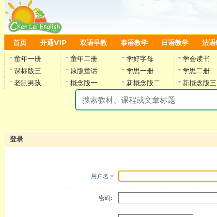
首页
开通VIP
双语早教
泰语教学
日语教学
法语
童年一册
童年二册
学好字母
学会读书
课标版三
原版童话
学思一册
学思二册
老鼠男孩
概念版一
新概念版二
新概念版三
陈
登录
用户名
密码: