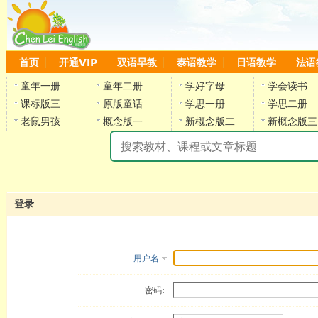
首页
开通VIP
双语早教
泰语教学
日语教学
法语
童年一册
童年二册
学好字母
学会读书
课标版三
原版童话
学思一册
学思二册
老鼠男孩
概念版一
新概念版二
新概念版三
陈
登录
用户名
密码: