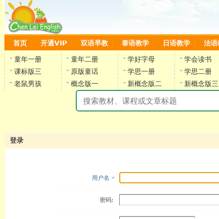
首页
开通VIP
双语早教
泰语教学
日语教学
法语
童年一册
童年二册
学好字母
学会读书
课标版三
原版童话
学思一册
学思二册
老鼠男孩
概念版一
新概念版二
新概念版三
陈
登录
用户名
密码: