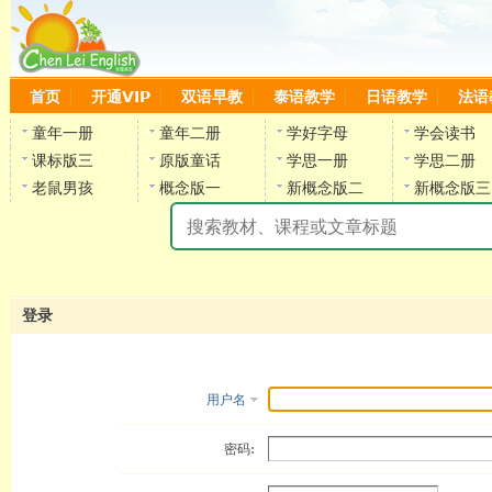
首页
开通VIP
双语早教
泰语教学
日语教学
法语
童年一册
童年二册
学好字母
学会读书
课标版三
原版童话
学思一册
学思二册
老鼠男孩
概念版一
新概念版二
新概念版三
陈
登录
用户名
密码: