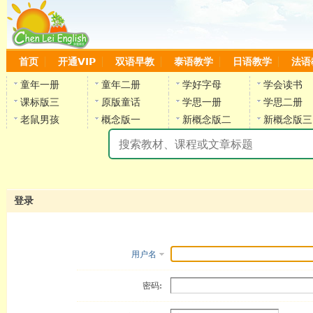
首页
开通VIP
双语早教
泰语教学
日语教学
法语
童年一册
童年二册
学好字母
学会读书
课标版三
原版童话
学思一册
学思二册
老鼠男孩
概念版一
新概念版二
新概念版三
陈
登录
用户名
密码: