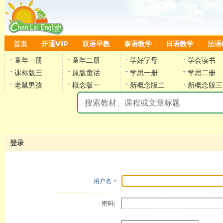
首页
开通VIP
双语早教
泰语教学
日语教学
法语
童年一册
童年二册
学好字母
学会读书
课标版三
原版童话
学思一册
学思二册
老鼠男孩
概念版一
新概念版二
新概念版三
陈
登录
用户名
密码: