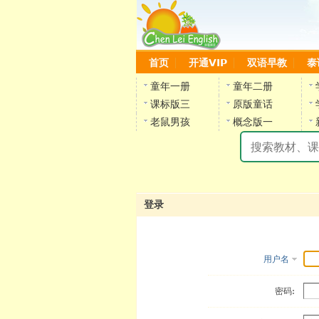
首页
开通VIP
双语早教
泰
童年一册
童年二册
课标版三
原版童话
老鼠男孩
概念版一
登录
用户名
密码: