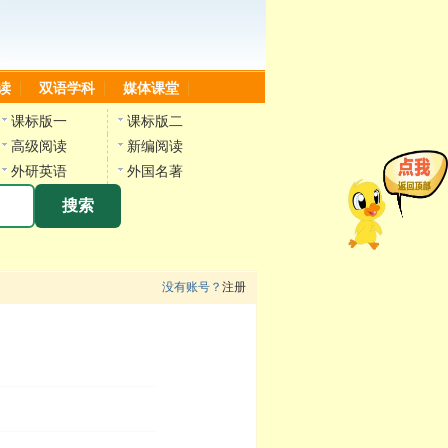
读
双语学科
媒体课堂
课标版一
课标版二
高级阅读
新编阅读
外研英语
外国名著
搜索
没有账号？
注册