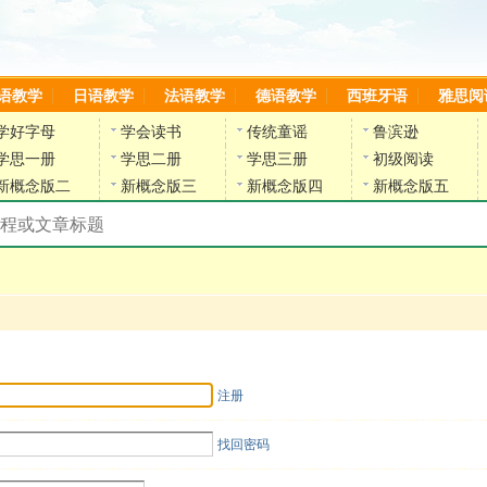
语教学
日语教学
法语教学
德语教学
西班牙语
雅思阅
学好字母
学会读书
传统童谣
鲁滨逊
学思一册
学思二册
学思三册
初级阅读
新概念版二
新概念版三
新概念版四
新概念版五
搜索教材和课程
陈雷英语副网站
注册
找回密码