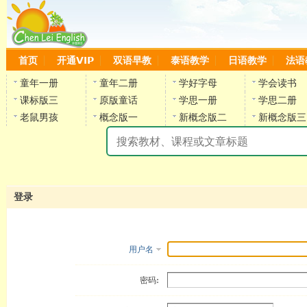
首页
开通VIP
双语早教
泰语教学
日语教学
法语
童年一册
童年二册
学好字母
学会读书
课标版三
原版童话
学思一册
学思二册
老鼠男孩
概念版一
新概念版二
新概念版三
陈
登录
用户名
密码: