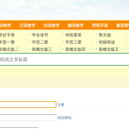
语教学
日语教学
法语教学
德语教学
西班牙语
雅思阅
学好字母
学会读书
传统童谣
鲁滨逊
学思一册
学思二册
学思三册
初级阅读
新概念版二
新概念版三
新概念版四
新概念版五
搜索教材和课程
陈雷英语副网站
注册
找回密码