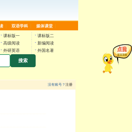
读
双语学科
媒体课堂
课标版一
课标版二
高级阅读
新编阅读
外研英语
外国名著
搜索
没有账号？
注册