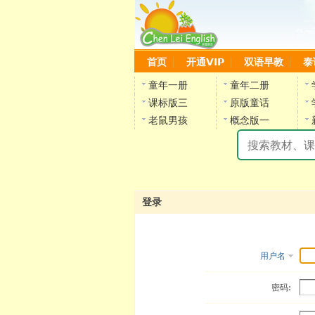
首页
开通VIP
双语早教
泰
童年一册
童年二册
课标版三
原版童话
老鼠男孩
概念版一
登录
用户名
密码: