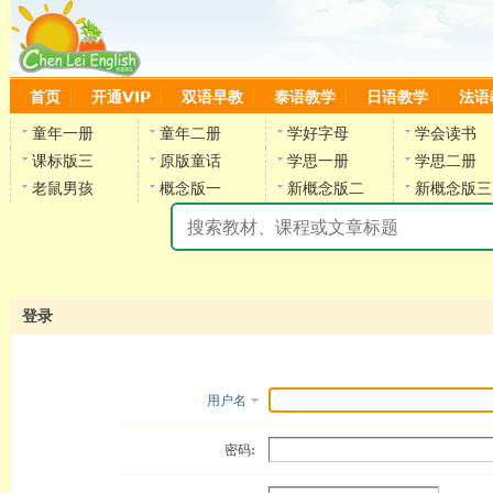
首页
开通VIP
双语早教
泰语教学
日语教学
法语
童年一册
童年二册
学好字母
学会读书
课标版三
原版童话
学思一册
学思二册
老鼠男孩
概念版一
新概念版二
新概念版三
陈
登录
用户名
密码: