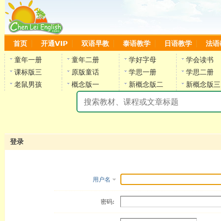
首页
开通VIP
双语早教
泰语教学
日语教学
法语
童年一册
童年二册
学好字母
学会读书
课标版三
原版童话
学思一册
学思二册
老鼠男孩
概念版一
新概念版二
新概念版三
陈
登录
用户名
密码: