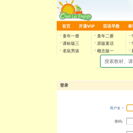
首页
开通VIP
双语早教
泰
童年一册
童年二册
课标版三
原版童话
老鼠男孩
概念版一
登录
用户名
密码: