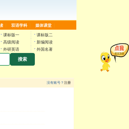
读
双语学科
媒体课堂
课标版一
课标版二
高级阅读
新编阅读
外研英语
外国名著
搜索
没有账号？
注册