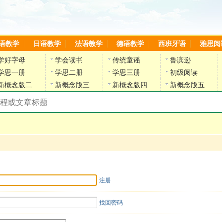
语教学
日语教学
法语教学
德语教学
西班牙语
雅思阅
学好字母
学会读书
传统童谣
鲁滨逊
学思一册
学思二册
学思三册
初级阅读
新概念版二
新概念版三
新概念版四
新概念版五
搜索教材和课程
陈雷英语副网站
注册
找回密码