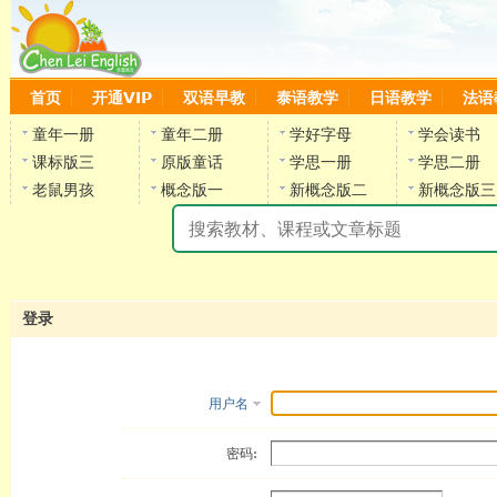
首页
开通VIP
双语早教
泰语教学
日语教学
法语
童年一册
童年二册
学好字母
学会读书
课标版三
原版童话
学思一册
学思二册
老鼠男孩
概念版一
新概念版二
新概念版三
陈
登录
用户名
密码: