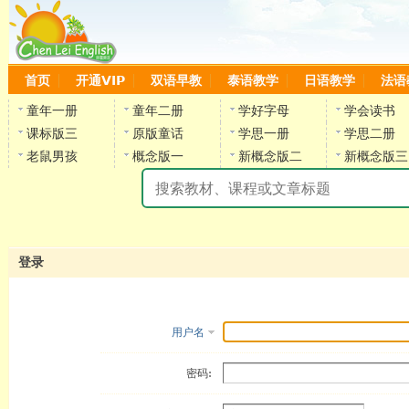
首页
开通VIP
双语早教
泰语教学
日语教学
法语
童年一册
童年二册
学好字母
学会读书
课标版三
原版童话
学思一册
学思二册
老鼠男孩
概念版一
新概念版二
新概念版三
陈
登录
用户名
密码: