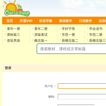
首页
开通VIP
双语早教
泰语教学
日语教学
法语
童年一册
童年二册
学好字母
学会读书
课标版三
原版童话
学思一册
学思二册
老鼠男孩
概念版一
新概念版二
新概念版三
陈
登录
用户名
密码: