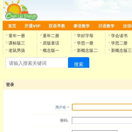
首页
开通VIP
双语早教
泰语教学
日语教学
法语
童年一册
童年二册
学好字母
学会读书
课标版三
原版童话
学思一册
学思二册
老鼠男孩
概念版一
新概念版二
新概念版三
搜索
陈
登录
用户名
密码: