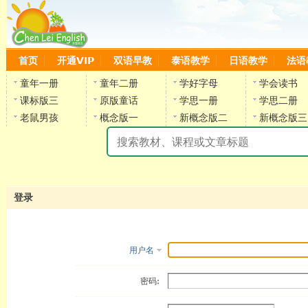
首页
开通VIP
双语早教
泰语教学
日语教学
法语
童年一册
童年二册
学好字母
学会读书
课标版三
原版童话
学思一册
学思二册
老鼠男孩
概念版一
新概念版二
新概念版三
陈
登录
用户名
密码: