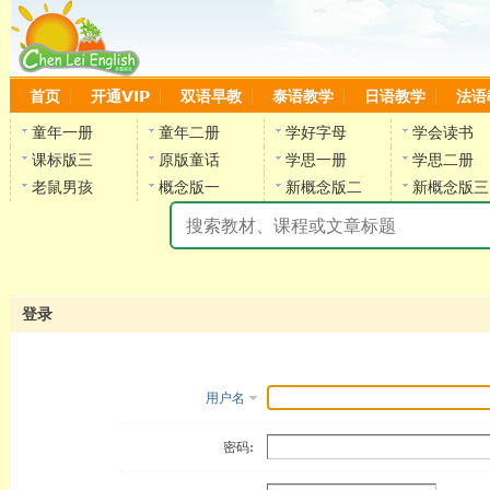
首页
开通VIP
双语早教
泰语教学
日语教学
法语
童年一册
童年二册
学好字母
学会读书
课标版三
原版童话
学思一册
学思二册
老鼠男孩
概念版一
新概念版二
新概念版三
陈
登录
用户名
密码: