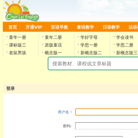
首页
开通VIP
双语早教
泰语教学
日语教学
法语
童年一册
童年二册
学好字母
学会读书
课标版三
原版童话
学思一册
学思二册
老鼠男孩
概念版一
新概念版二
新概念版三
陈
登录
用户名
密码: