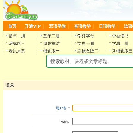
首页
开通VIP
双语早教
泰语教学
日语教学
法语
童年一册
童年二册
学好字母
学会读书
课标版三
原版童话
学思一册
学思二册
老鼠男孩
概念版一
新概念版二
新概念版三
陈
登录
用户名
密码: