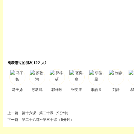
刚表态过的朋友 (
22 人
)
马子扬
苏敦鸿
郭梓硕
张奕康
李皓昱
刘静
郝
上一篇：
第十六课~第二十课（9分钟）
下一篇：
第二十八课~第三十课（6分钟）