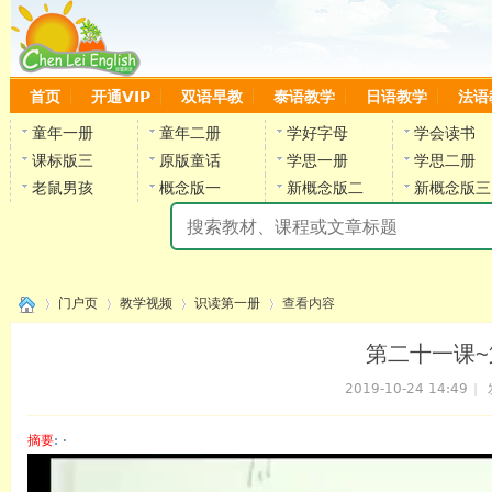
首页
开通VIP
双语早教
泰语教学
日语教学
法语
童年一册
童年二册
学好字母
学会读书
课标版三
原版童话
学思一册
学思二册
老鼠男孩
概念版一
新概念版二
新概念版三
陈
门户页
教学视频
识读第一册
查看内容
第二十一课~
2019-10-24 14:49
|
›
›
›
›
摘要
: ·
陈雷