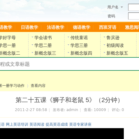
用户名
密码
语教学
日语教学
法语教学
德语教学
西班牙语
雅思阅
学好字母
学会读书
传统童谣
鲁滨逊
学思一册
学思二册
学思三册
初级阅读
新概念版二
新概念版三
新概念版四
新概念版五
搜索教材和课程
陈雷英语副网站
第一册学习动作
查看内容
第二十五课《狮子和老鼠 5》（2分钟）
2011-2-27 08:58
|
发布者:
admin
|
查看:
10009
|
评论: 0
›
英语 网上英语培训 英语阅读 提高英语成绩 英语专家讲座