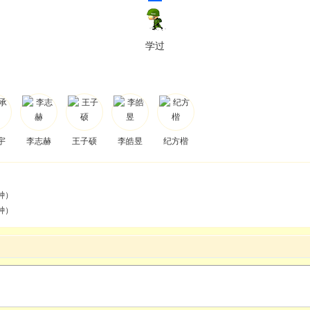
学过
宇
李志赫
王子硕
李皓昱
纪方楷
钟）
钟）