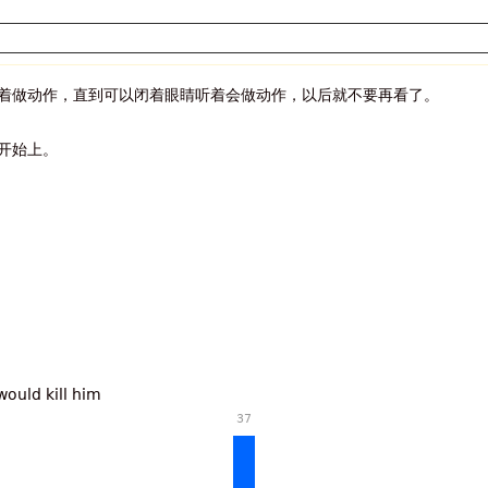
着做动作，直到可以闭着眼睛听着会做动作，以后就不要再看了。
开始上。
ould kill him
37