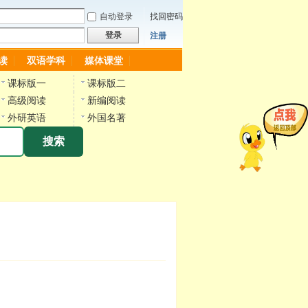
自动登录
找回密码
登录
注册
读
双语学科
媒体课堂
课标版一
课标版二
高级阅读
新编阅读
外研英语
外国名著
搜索