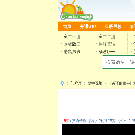
首页
开通VIP
双语早教
泰
童年一册
童年二册
课标版三
原版童话
老鼠男孩
概念版一
门户页
教学视频
《英语的童年》
›
›
›
摘要
: 英语诗歌 怎样如何学好英语 小学生学
陈雷