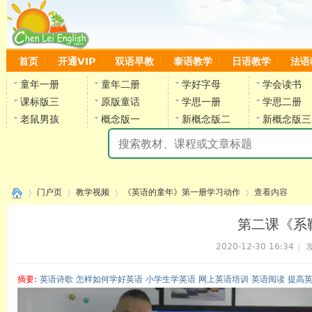
首页
开通VIP
双语早教
泰语教学
日语教学
法语
童年一册
童年二册
学好字母
学会读书
课标版三
原版童话
学思一册
学思二册
老鼠男孩
概念版一
新概念版二
新概念版三
陈
门户页
教学视频
《英语的童年》第一册学习动作
查看内容
第二课《系鞋
2020-12-30 16:34
|
发
›
›
›
›
摘要
: 英语诗歌 怎样如何学好英语 小学生学英语 网上英语培训 英语阅读 提高
陈雷