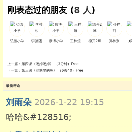
刚表态过的朋友 (
8 人
)
弘德小学
李骏熙
康博小学
王梓煊
德开2班
孙梓荆
郑
上一篇：
第四课《汤姆汤姆》 （3分钟）Free
下一篇：
第三课《池塘里的鱼》 （6/840）Free
最新评论
刘雨朵
2026-1-22 19:15
哈哈&#128516;