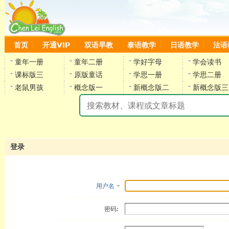
首页
开通VIP
双语早教
泰语教学
日语教学
法语
童年一册
童年二册
学好字母
学会读书
课标版三
原版童话
学思一册
学思二册
老鼠男孩
概念版一
新概念版二
新概念版三
陈
登录
用户名
密码: