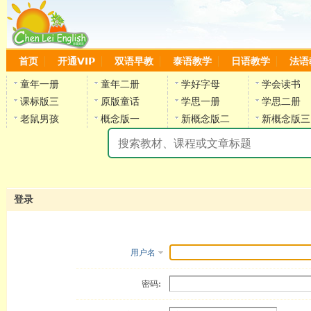
首页
开通VIP
双语早教
泰语教学
日语教学
法语
童年一册
童年二册
学好字母
学会读书
课标版三
原版童话
学思一册
学思二册
老鼠男孩
概念版一
新概念版二
新概念版三
陈
登录
用户名
密码: