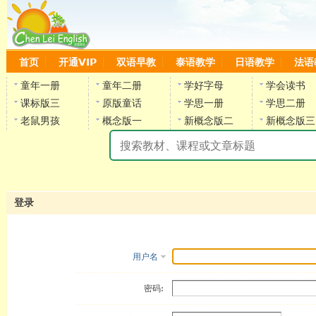
首页
开通VIP
双语早教
泰语教学
日语教学
法语
童年一册
童年二册
学好字母
学会读书
课标版三
原版童话
学思一册
学思二册
老鼠男孩
概念版一
新概念版二
新概念版三
陈
登录
用户名
密码: