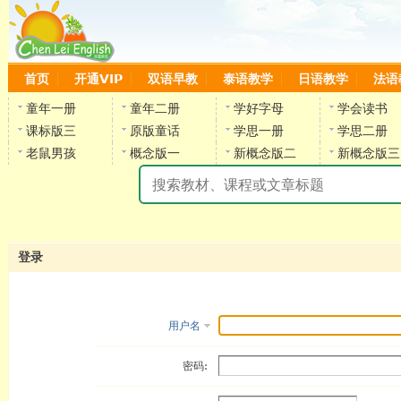
首页
开通VIP
双语早教
泰语教学
日语教学
法语
童年一册
童年二册
学好字母
学会读书
课标版三
原版童话
学思一册
学思二册
老鼠男孩
概念版一
新概念版二
新概念版三
陈
登录
用户名
密码: