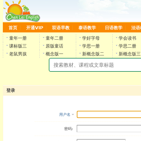
首页
开通VIP
双语早教
泰语教学
日语教学
法语
童年一册
童年二册
学好字母
学会读书
课标版三
原版童话
学思一册
学思二册
老鼠男孩
概念版一
新概念版二
新概念版三
陈
登录
用户名
密码: