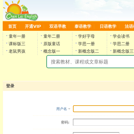
首页
开通VIP
双语早教
泰语教学
日语教学
法语
童年一册
童年二册
学好字母
学会读书
课标版三
原版童话
学思一册
学思二册
老鼠男孩
概念版一
新概念版二
新概念版三
陈
登录
用户名
密码: