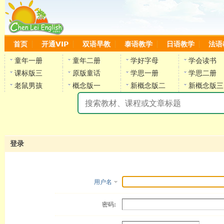
首页
开通VIP
双语早教
泰语教学
日语教学
法语
童年一册
童年二册
学好字母
学会读书
课标版三
原版童话
学思一册
学思二册
老鼠男孩
概念版一
新概念版二
新概念版三
陈
登录
用户名
密码: