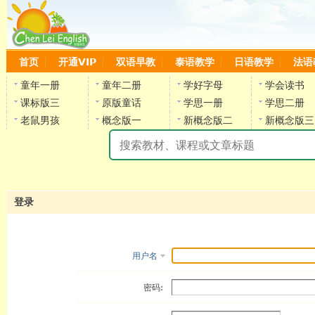
首页
开通VIP
双语早教
泰语教学
日语教学
法语
童年一册
童年二册
学好字母
学会读书
课标版三
原版童话
学思一册
学思二册
老鼠男孩
概念版一
新概念版二
新概念版三
陈
登录
用户名
密码: