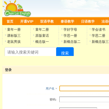
首页
开通VIP
双语早教
泰语教学
日语教学
法语
童年一册
童年二册
学好字母
学会读书
课标版三
原版童话
学思一册
学思二册
老鼠男孩
概念版一
新概念版二
新概念版三
搜索
陈
登录
用户名
密码: