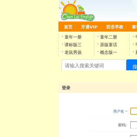
首页
开通VIP
双语早教
泰
童年一册
童年二册
课标版三
原版童话
老鼠男孩
概念版一
登录
用户名
密码: