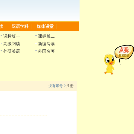
读
双语学科
媒体课堂
课标版一
课标版二
高级阅读
新编阅读
外研英语
外国名著
没有账号？
注册