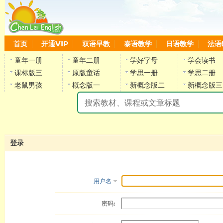
首页
开通VIP
双语早教
泰语教学
日语教学
法语
童年一册
童年二册
学好字母
学会读书
课标版三
原版童话
学思一册
学思二册
老鼠男孩
概念版一
新概念版二
新概念版三
陈
登录
用户名
密码: