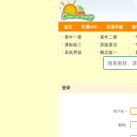
首页
开通VIP
双语早教
泰
童年一册
童年二册
课标版三
原版童话
老鼠男孩
概念版一
登录
用户名
密码: