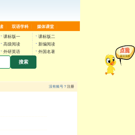
读
双语学科
媒体课堂
课标版一
课标版二
高级阅读
新编阅读
外研英语
外国名著
搜索
没有账号？
注册