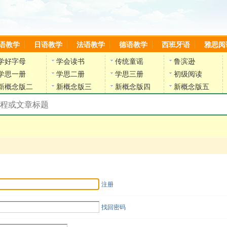
语教学
日语教学
法语教学
德语教学
西班牙语
雅思阅
学好字母
学会读书
传统童谣
鲁滨逊
学思一册
学思二册
学思三册
初级阅读
新概念版二
新概念版三
新概念版四
新概念版五
搜索教材和课程
陈雷英语副网站
注册
找回密码