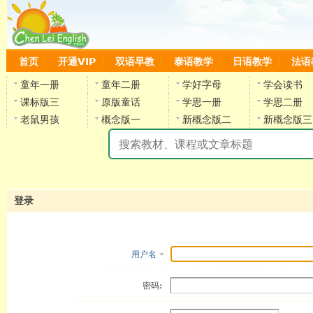
首页
开通VIP
双语早教
泰语教学
日语教学
法语
童年一册
童年二册
学好字母
学会读书
课标版三
原版童话
学思一册
学思二册
老鼠男孩
概念版一
新概念版二
新概念版三
陈
登录
用户名
密码: