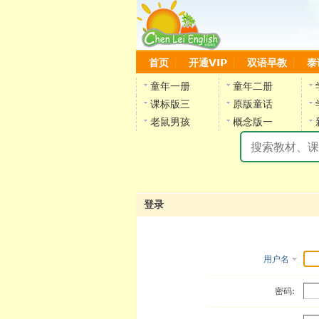
首页
开通VIP
双语早教
泰
童年一册
童年二册
课标版三
原版童话
老鼠男孩
概念版一
登录
用户名
密码: