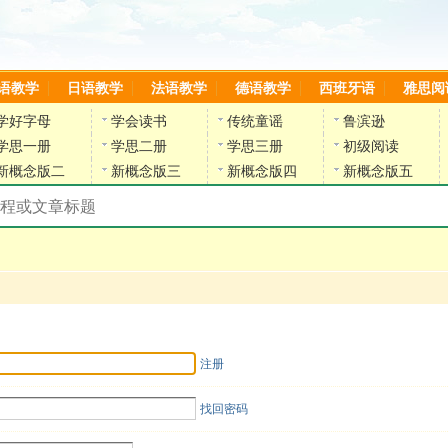
语教学
日语教学
法语教学
德语教学
西班牙语
雅思阅
学好字母
学会读书
传统童谣
鲁滨逊
学思一册
学思二册
学思三册
初级阅读
新概念版二
新概念版三
新概念版四
新概念版五
搜索教材和课程
陈雷英语副网站
注册
找回密码