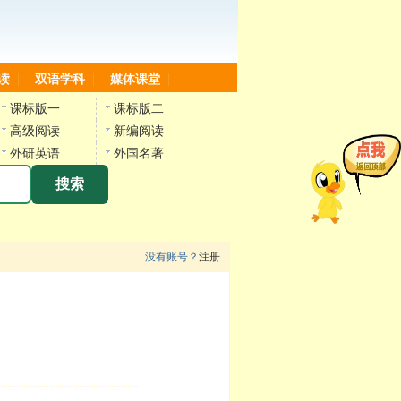
读
双语学科
媒体课堂
课标版一
课标版二
高级阅读
新编阅读
外研英语
外国名著
搜索
没有账号？
注册