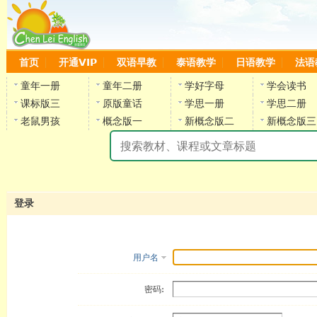
首页
开通VIP
双语早教
泰语教学
日语教学
法语
童年一册
童年二册
学好字母
学会读书
课标版三
原版童话
学思一册
学思二册
老鼠男孩
概念版一
新概念版二
新概念版三
陈
登录
用户名
密码: