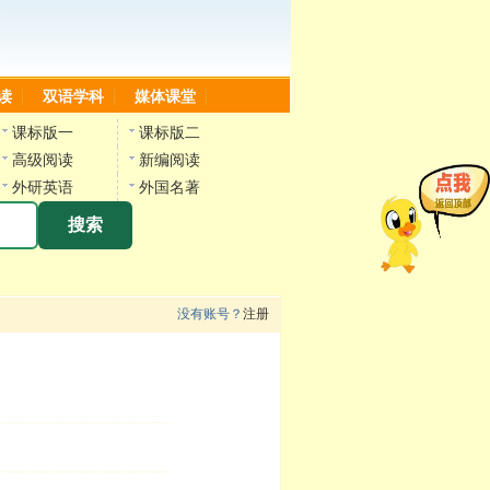
读
双语学科
媒体课堂
课标版一
课标版二
高级阅读
新编阅读
外研英语
外国名著
搜索
没有账号？
注册