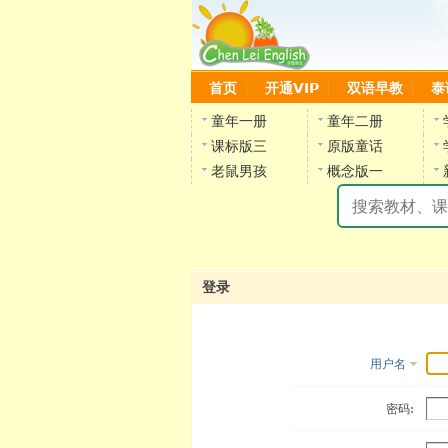
首页
开通VIP
双语早教
泰
童年一册
童年二册
课标版三
原版童话
老鼠男孩
概念版一
登录
用户名
密码: