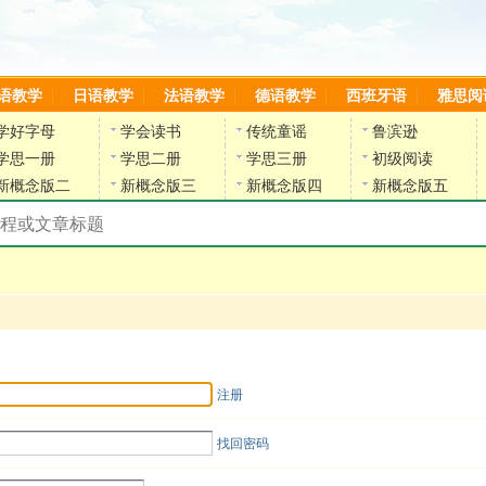
语教学
日语教学
法语教学
德语教学
西班牙语
雅思阅
学好字母
学会读书
传统童谣
鲁滨逊
学思一册
学思二册
学思三册
初级阅读
新概念版二
新概念版三
新概念版四
新概念版五
搜索教材和课程
陈雷英语副网站
注册
找回密码