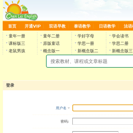
首页
开通VIP
双语早教
泰语教学
日语教学
法语
童年一册
童年二册
学好字母
学会读书
课标版三
原版童话
学思一册
学思二册
老鼠男孩
概念版一
新概念版二
新概念版三
陈
登录
用户名
密码: