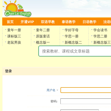
首页
开通VIP
双语早教
泰语教学
日语教学
法语
童年一册
童年二册
学好字母
学会读书
课标版三
原版童话
学思一册
学思二册
老鼠男孩
概念版一
新概念版二
新概念版三
陈
登录
用户名
密码: