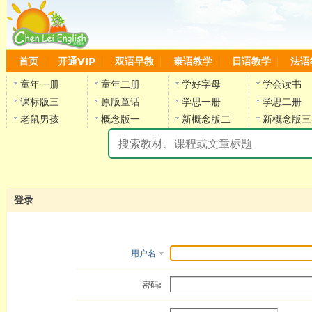
首页
开通VIP
双语早教
泰语教学
日语教学
法语
童年一册
童年二册
学好字母
学会读书
课标版三
原版童话
学思一册
学思二册
老鼠男孩
概念版一
新概念版二
新概念版三
陈
登录
用户名
密码: